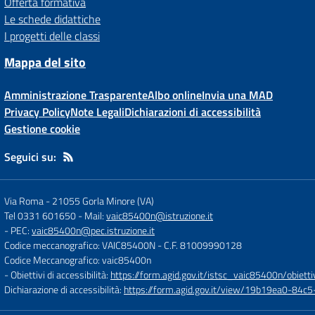
Offerta formativa
Le schede didattiche
I progetti delle classi
Mappa del sito
Amministrazione Trasparente
Albo online
Invia una MAD
Privacy Policy
Note Legali
Dichiarazioni di accessibilità
Gestione cookie
Seguici su:
Via Roma
-
21055 Gorla Minore (VA)
Tel 0331 601650
- Mail:
vaic85400n@istruzione.it
- PEC:
vaic85400n@pec.istruzione.it
Codice meccanografico: VAIC85400N
- C.F. 81009990128
Codice Meccanografico: vaic85400n
- Obiettivi di accessibilità:
https://form.agid.gov.it/istsc_vaic85400n/obietti
Dichiarazione di accessibilità:
https://form.agid.gov.it/view/19b19ea0-84