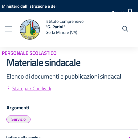
Vai ai contenuti
Vai al menu di navigazione
Vai al footer
Ministero dell'Istruzione e del
Accedi
Merito
Istituto Comprensivo
"G. Parini"
Gorla Minore (VA)
PERSONALE SCOLASTICO
Materiale sindacale
Elenco di documenti e pubblicazioni sindacali
Stampa / Condividi
Argomenti
Servizio
Indice della pagina