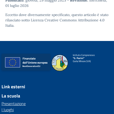
Pubblicato:
giovedì, 29 maggio 2025
-
Revisione:
mercoledì,
01 luglio 2026
Eccetto dove diversamente specificato, questo articolo è stato
rilasciato sotto
Licenza Creative Commons Attribuzione 4.0
Italia.
Istituto Comprensivo
"G. Parini"
Gorla Minore (VA)
Link esterni
La scuola
Presentazione
I luoghi