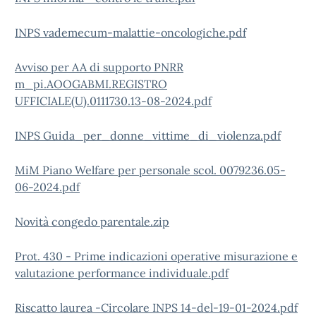
INPS vademecum-malattie-oncologiche.pdf
Avviso per AA di supporto PNRR
m_pi.AOOGABMI.REGISTRO
UFFICIALE(U).0111730.13-08-2024.pdf
INPS Guida_per_donne_vittime_di_violenza.pdf
MiM Piano Welfare per personale scol. 0079236.05-
06-2024.pdf
Novità congedo parentale.zip
Prot. 430 - Prime indicazioni operative misurazione e
valutazione performance individuale.pdf
Riscatto laurea -Circolare INPS 14-del-19-01-2024.pdf