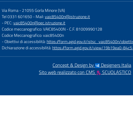
Via Roma
-
21055 Gorla Minore (VA)
Tel 0331 601650
- Mail:
vaic85400n@istruzione.it
- PEC:
vaic85400n@pec.istruzione.it
Codice meccanografico: VAIC85400N
- C.F. 81009990128
Codice Meccanografico: vaic85400n
- Obiettivi di accessibilità:
https://form.agid.gov.it/istsc_vaic85400n/obietti
Dichiarazione di accessibilità:
https://form.agid.gov.it/view/19b19ea0-84
Concept & Design by
Designers Italia
Sito web realizzato con CMS
SCUOLASTICO