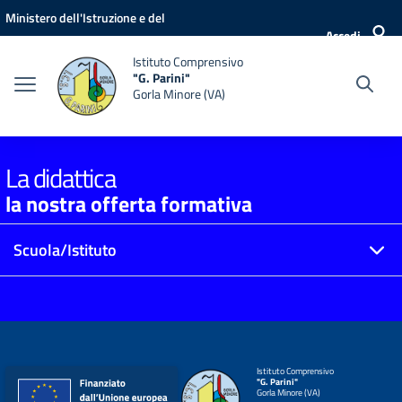
Vai ai contenuti
Vai al menu di navigazione
Vai al footer
Ministero dell'Istruzione e del
Accedi
Merito
Istituto Comprensivo
"G. Parini"
Gorla Minore (VA)
La didattica
la nostra offerta formativa
Scuola/Istituto
Istituto Comprensivo
"G. Parini"
Gorla Minore (VA)