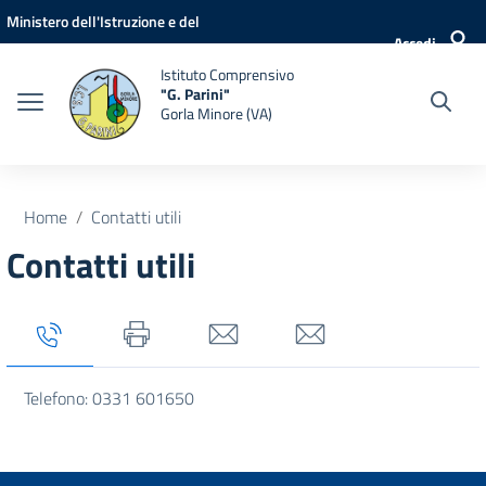
Vai ai contenuti
Vai al menu di navigazione
Vai al footer
Ministero dell'Istruzione e del
Accedi
Merito
Istituto Comprensivo
"G. Parini"
Gorla Minore (VA)
Home
Contatti utili
Contatti utili
Tab titolo 1
Tab titolo 2
Tab titolo 3
Tab titolo 4
Telefono: 0331 601650