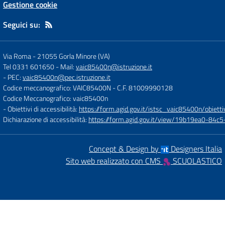
Gestione cookie
Seguici su:
Via Roma
-
21055 Gorla Minore (VA)
Tel 0331 601650
- Mail:
vaic85400n@istruzione.it
- PEC:
vaic85400n@pec.istruzione.it
Codice meccanografico: VAIC85400N
- C.F. 81009990128
Codice Meccanografico: vaic85400n
- Obiettivi di accessibilità:
https://form.agid.gov.it/istsc_vaic85400n/obietti
Dichiarazione di accessibilità:
https://form.agid.gov.it/view/19b19ea0-84
Concept & Design by
Designers Italia
Sito web realizzato con CMS
SCUOLASTICO