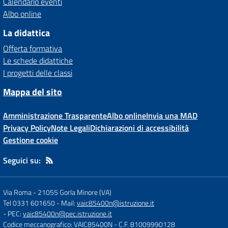
Calendario eventi
Albo online
La didattica
Offerta formativa
Le schede didattiche
I progetti delle classi
Mappa del sito
Amministrazione Trasparente
Albo online
Invia una MAD
Privacy Policy
Note Legali
Dichiarazioni di accessibilità
Gestione cookie
Seguici su:
Via Roma
-
21055 Gorla Minore (VA)
Tel 0331 601650
- Mail:
vaic85400n@istruzione.it
- PEC:
vaic85400n@pec.istruzione.it
Codice meccanografico: VAIC85400N
- C.F. 81009990128