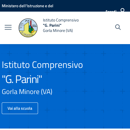
Vai ai contenuti
Vai al menu di navigazione
Vai al footer
Ministero dell'Istruzione e del
Accedi
Merito
Istituto Comprensivo
"G. Parini"
Gorla Minore (VA)
Istituto Comprensivo
"G. Parini"
Gorla Minore (VA)
Vai alla scuola