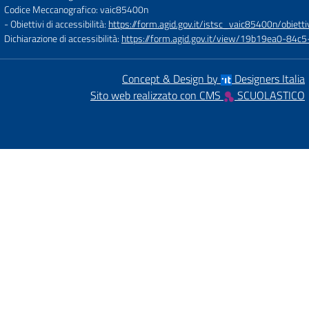
Codice Meccanografico: vaic85400n
- Obiettivi di accessibilità:
https://form.agid.gov.it/istsc_vaic85400n/obietti
Dichiarazione di accessibilità:
https://form.agid.gov.it/view/19b19ea0-84
Concept & Design by
Designers Italia
Sito web realizzato con CMS
SCUOLASTICO