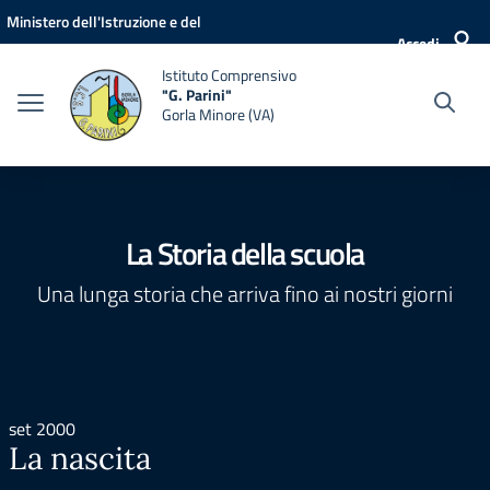
Vai ai contenuti
Vai al menu di navigazione
Vai al footer
Ministero dell'Istruzione e del
Accedi
Merito
Istituto Comprensivo
"G. Parini"
Gorla Minore (VA)
La Storia della scuola
Una lunga storia che arriva fino ai nostri giorni
set 2000
La nascita