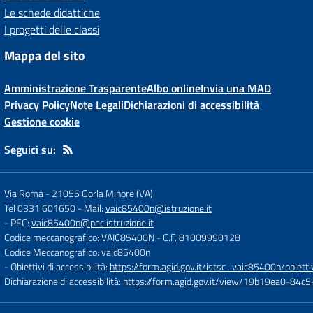
Le schede didattiche
I progetti delle classi
Mappa del sito
Amministrazione Trasparente
Albo online
Invia una MAD
Privacy Policy
Note Legali
Dichiarazioni di accessibilità
Gestione cookie
Seguici su:
Via Roma
-
21055 Gorla Minore (VA)
Tel 0331 601650
- Mail:
vaic85400n@istruzione.it
- PEC:
vaic85400n@pec.istruzione.it
Codice meccanografico: VAIC85400N
- C.F. 81009990128
Codice Meccanografico: vaic85400n
- Obiettivi di accessibilità:
https://form.agid.gov.it/istsc_vaic85400n/obietti
Dichiarazione di accessibilità:
https://form.agid.gov.it/view/19b19ea0-84