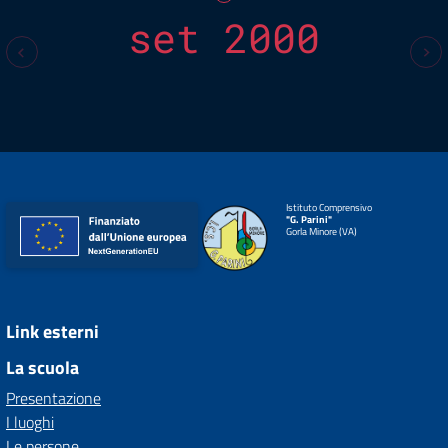
set 2000
Istituto Comprensivo
"G. Parini"
Gorla Minore (VA)
Link esterni
La scuola
Presentazione
I luoghi
Le persone