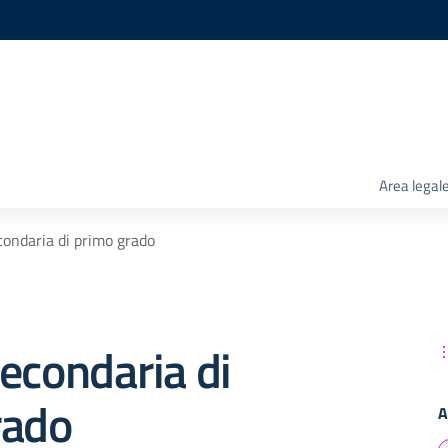
Area legal
condaria di primo grado
econdaria di
rado
A