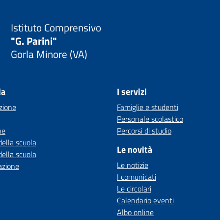
Istituto Comprensivo
"G. Parini"
Gorla Minore (VA)
la
I servizi
zione
Famiglie e studenti
Personale scolastico
ne
Percorsi di studio
della scuola
Le novità
della scuola
Le notizie
azione
I comunicati
Le circolari
Calendario eventi
Albo online