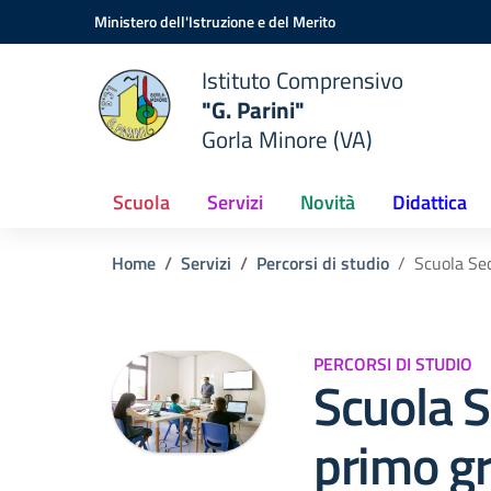
Vai ai contenuti
Vai al menu di navigazione
Vai al footer
Ministero dell'Istruzione e del Merito
Istituto Comprensivo
"G. Parini"
Gorla Minore (VA)
Scuola
Servizi
Novità
Didattica
Home
Servizi
Percorsi di studio
Scuola Se
PERCORSI DI STUDIO
Scuola S
primo g