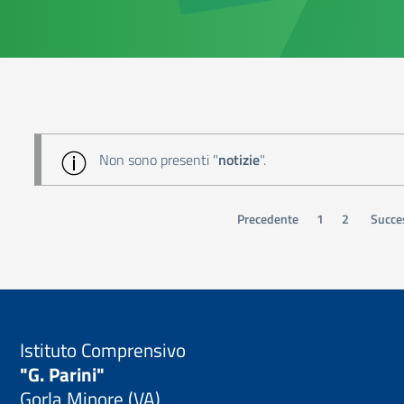
Non sono presenti "
notizie
".
Precedente
1
2
Succe
Istituto Comprensivo
"G. Parini"
Gorla Minore (VA)