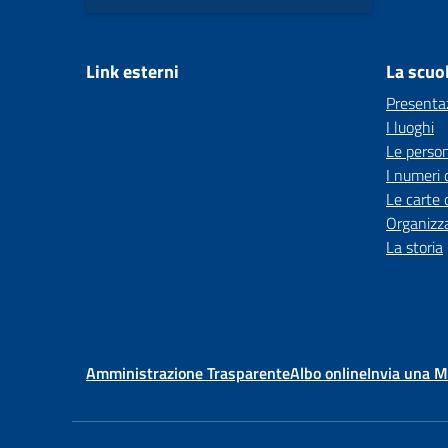
Link esterni
La scuo
Presenta
I luoghi
Le perso
I numeri 
Le carte 
Organizz
La storia
Amministrazione Trasparente
Albo online
Invia una 