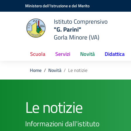
Vai ai contenuti
Vai al menu di navigazione
Vai al footer
Ministero dell'Istruzione e del Merito
Istituto Comprensivo
"G. Parini"
Gorla Minore (VA)
Scuola
Servizi
Novità
Didattica
Home
Novità
Le notizie
Le notizie
Informazioni dall'istituto