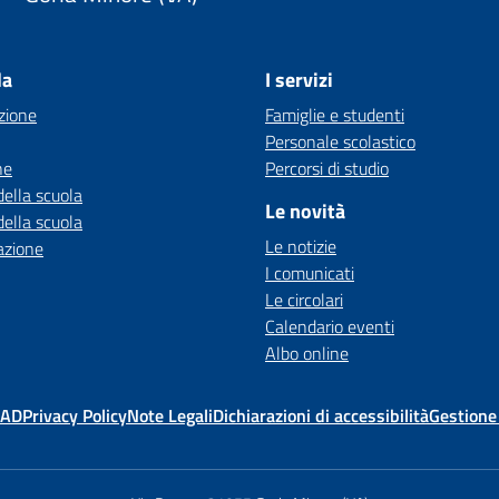
la
I servizi
zione
Famiglie e studenti
Personale scolastico
ne
Percorsi di studio
della scuola
Le novità
della scuola
Le notizie
azione
I comunicati
Le circolari
Calendario eventi
Albo online
MAD
Privacy Policy
Note Legali
Dichiarazioni di accessibilità
Gestione