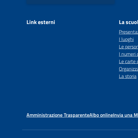
Link esterni
La scuo
Presenta
I luoghi
Le perso
I numeri 
Le carte 
Organizz
La storia
Amministrazione Trasparente
Albo online
Invia una 