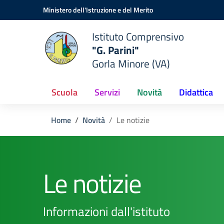
Vai ai contenuti
Vai al menu di navigazione
Vai al footer
Ministero dell'Istruzione e del Merito
Istituto Comprensivo
"G. Parini"
Gorla Minore (VA)
Scuola
Servizi
Novità
Didattica
Home
Novità
Le notizie
Le notizie
Informazioni dall'istituto