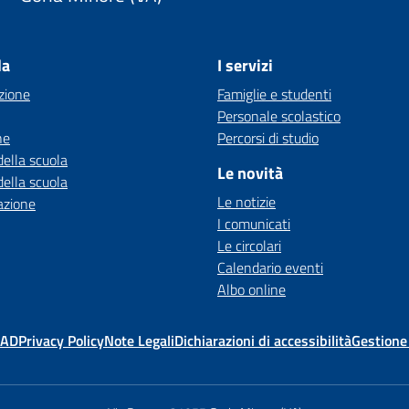
la
I servizi
zione
Famiglie e studenti
Personale scolastico
ne
Percorsi di studio
della scuola
Le novità
della scuola
Le notizie
azione
I comunicati
Le circolari
Calendario eventi
Albo online
MAD
Privacy Policy
Note Legali
Dichiarazioni di accessibilità
Gestione