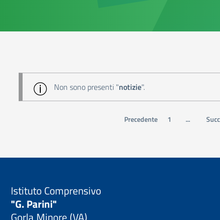
Non sono presenti "
notizie
".
Precedente
1
...
Succ
Istituto Comprensivo
"G. Parini"
Gorla Minore (VA)