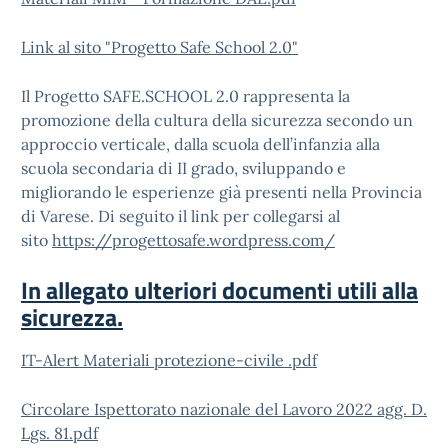
Link al sito "Progetto Safe School 2.0"
Il Progetto SAFE.SCHOOL 2.0 rappresenta la
promozione della cultura della sicurezza secondo un
approccio verticale, dalla scuola dell’infanzia alla
scuola secondaria di II grado, sviluppando e
migliorando le esperienze già presenti nella Provincia
di Varese. Di seguito il link per collegarsi al
sito
https://progettosafe.wordpress.com/
In allegato ulteriori documenti utili alla
sicurezza.
IT-Alert Materiali protezione-civile .pdf
Circolare Ispettorato nazionale del Lavoro 2022 agg. D.
Lgs. 81.pdf