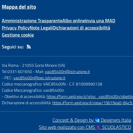
Mappa del sito
Amministrazione Trasparente
Albo online
Invia una MAD
Privacy Policy
Note Legali
Dichiarazioni di accessibilità
Gestione cookie
Seguici su:
Via Roma
-
21055 Gorla Minore (VA)
Tel 0331 601650
- Mail:
vaic85400n@istruzione.it
- PEC:
vaic85400n@pec.istruzione.it
Codice meccanografico: VAIC85400N
- C.F. 81009990128
Codice Meccanografico: vaic85400n
- Obiettivi di accessibilità:
https://form.agid.gov.it/istsc_vaic85400n/obietti
Dichiarazione di accessibilità:
https://form.agid.gov.it/view/19b19ea0-84
Concept & Design by
Designers Italia
Sito web realizzato con CMS
SCUOLASTICO