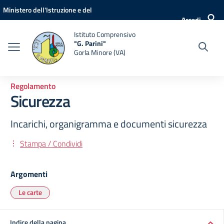
Vai ai contenuti
Vai al menu di navigazione
Vai al footer
Ministero dell'Istruzione e del
Accedi
Merito
Istituto Comprensivo
"G. Parini"
Gorla Minore (VA)
Regolamento
Sicurezza
Incarichi, organigramma e documenti sicurezza
Stampa / Condividi
Argomenti
Le carte
Indice della pagina