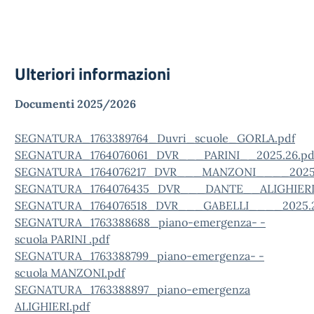
Ulteriori informazioni
Documenti 2025/2026
SEGNATURA_1763389764_Duvri_scuole_GORLA.pdf
SEGNATURA_1764076061_DVR___PARINI__2025.26.pd
SEGNATURA_1764076217_DVR___MANZONI____2025.
SEGNATURA_1764076435_DVR___DANTE__ALIGHIERI_
SEGNATURA_1764076518_DVR___GABELLI____2025.2
SEGNATURA_1763388688_piano-emergenza- -
scuola PARINI .pdf
SEGNATURA_1763388799_piano-emergenza- -
scuola MANZONI.pdf
SEGNATURA_1763388897_piano-emergenza
ALIGHIERI.pdf