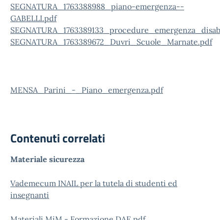
SEGNATURA_1763388988_piano-emergenza--
GABELLI.pdf
SEGNATURA_1763389133_procedure_emergenza_disabil
SEGNATURA_1763389672_Duvri_Scuole_Marnate.pdf
MENSA_Parini_-_Piano_emergenza.pdf
Contenuti correlati
Materiale sicurezza
Vademecum INAIL per la tutela di studenti ed
insegnanti
Materiali MiM - Formazione DAE.pdf