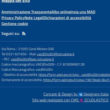
Mappa del sito
Amministrazione Trasparente
Albo online
Invia una MAD
Privacy Policy
Note Legali
Dichiarazioni di accessibilità
Gestione cookie
Seguici su:
Via Roma
-
21055 Gorla Minore (VA)
Tel 0331 601650
- Mail:
vaic85400n@istruzione.it
- PEC:
vaic85400n@pec.istruzione.it
Codice meccanografico: VAIC85400N
- C.F. 81009990128
Codice Meccanografico: vaic85400n
- Obiettivi di accessibilità:
https://form.agid.gov.it/istsc_vaic85400n/obietti
Dichiarazione di accessibilità:
https://form.agid.gov.it/view/19b19ea0-84
Concept & Design by
Designers Italia
Sito web realizzato con CMS
SCUOLASTICO