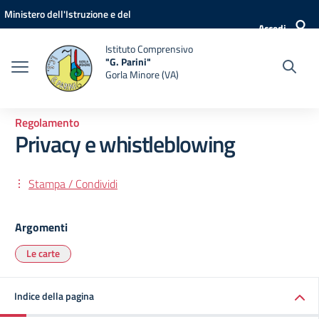
Vai ai contenuti
Vai al menu di navigazione
Vai al footer
Ministero dell'Istruzione e del
Accedi
Merito
Istituto Comprensivo
"G. Parini"
Gorla Minore (VA)
Regolamento
Privacy e whistleblowing
Stampa / Condividi
Argomenti
Le carte
Indice della pagina