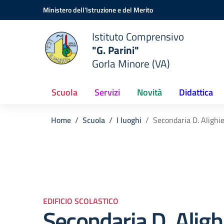
Vai ai contenuti
Vai al menu di navigazione
Vai al footer
Ministero dell'Istruzione e del Merito
Istituto Comprensivo
"G. Parini"
Gorla Minore (VA)
Scuola
Servizi
Novità
Didattica
Home
Scuola
I luoghi
Secondaria D. Alighie
EDIFICIO SCOLASTICO
Secondaria D. Aligh