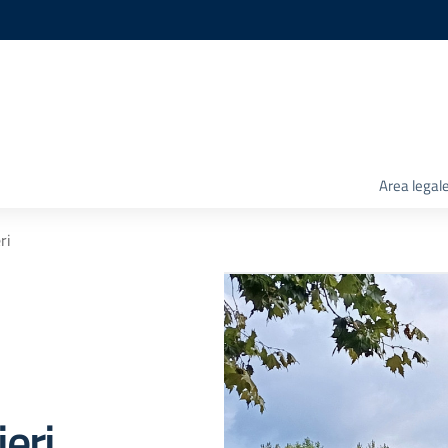
Area legal
ri
ieri