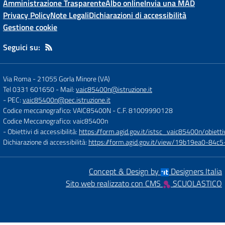
Amministrazione Trasparente
Albo online
Invia una MAD
Privacy Policy
Note Legali
Dichiarazioni di accessibilità
Gestione cookie
Seguici su:
Via Roma
-
21055 Gorla Minore (VA)
Tel 0331 601650
- Mail:
vaic85400n@istruzione.it
- PEC:
vaic85400n@pec.istruzione.it
Codice meccanografico: VAIC85400N
- C.F. 81009990128
Codice Meccanografico: vaic85400n
- Obiettivi di accessibilità:
https://form.agid.gov.it/istsc_vaic85400n/obietti
Dichiarazione di accessibilità:
https://form.agid.gov.it/view/19b19ea0-84
Concept & Design by
Designers Italia
Sito web realizzato con CMS
SCUOLASTICO