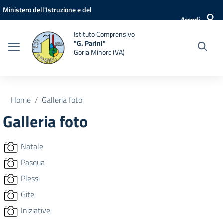
Vai ai contenuti
Vai al menu di navigazione
Vai al footer
Ministero dell'Istruzione e del
Accedi
Merito
Istituto Comprensivo
"G. Parini"
Gorla Minore (VA)
Home
Galleria foto
Galleria foto
Natale
Pasqua
Plessi
Gite
Iniziative