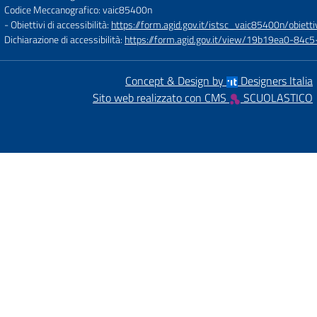
Codice Meccanografico: vaic85400n
- Obiettivi di accessibilità:
https://form.agid.gov.it/istsc_vaic85400n/obietti
Dichiarazione di accessibilità:
https://form.agid.gov.it/view/19b19ea0-84
Concept & Design by
Designers Italia
Sito web realizzato con CMS
SCUOLASTICO