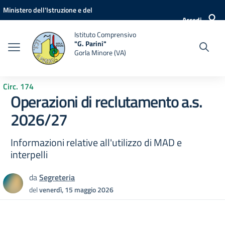
Vai ai contenuti
Vai al menu di navigazione
Vai al footer
Ministero dell'Istruzione e del
Accedi
Merito
Istituto Comprensivo
"G. Parini"
Gorla Minore (VA)
Circ. 174
Operazioni di reclutamento a.s.
2026/27
Informazioni relative all'utilizzo di MAD e
interpelli
da
Segreteria
del
venerdì, 15 maggio 2026