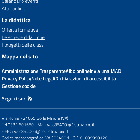
Calendario eventi
Albo online
La didattica
Offerta formativa
Le schede didattiche
I progetti delle classi
Mappa del sito
Amministrazione Trasparente
Albo online
Invia una MAD
Privacy Policy
Note Legali
Dichiarazioni di accessibilità
Gestione cookie
Seguici su:
Via Roma
-
21055 Gorla Minore (VA)
Tel 0331 601650
- Mail:
vaic85400n@istruzione.it
- PEC:
vaic85400n@pec.istruzione.it
Codice meccanografico: VAIC85400N
- C.F. 81009990128