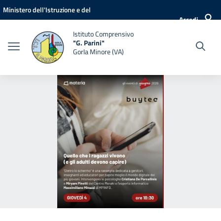
Vai ai contenuti
Vai al menu di navigazione
Vai al footer
Ministero dell'Istruzione e del
Accedi
Merito
Istituto Comprensivo
"G. Parini"
Gorla Minore (VA)