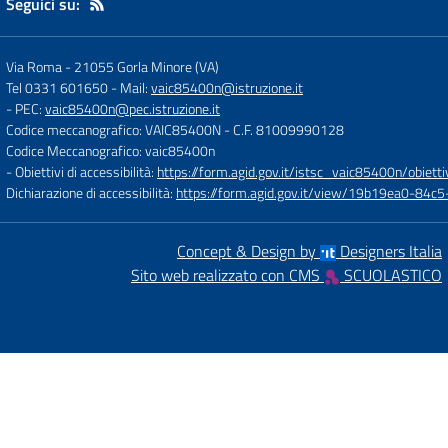
Seguici su:
Via Roma
-
21055 Gorla Minore (VA)
Tel 0331 601650
- Mail:
vaic85400n@istruzione.it
- PEC:
vaic85400n@pec.istruzione.it
Codice meccanografico: VAIC85400N
- C.F. 81009990128
Codice Meccanografico: vaic85400n
- Obiettivi di accessibilità:
https://form.agid.gov.it/istsc_vaic85400n/obietti
Dichiarazione di accessibilità:
https://form.agid.gov.it/view/19b19ea0-84
Concept & Design by
Designers Italia
Sito web realizzato con CMS
SCUOLASTICO